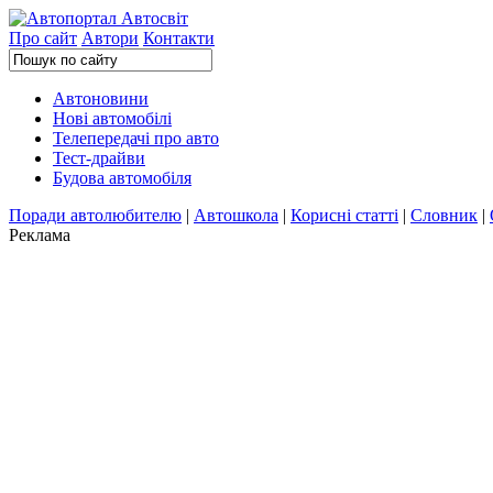
Про сайт
Автори
Контакти
Автоновини
Нові автомобілі
Телепередачі про авто
Тест-драйви
Будова автомобіля
Поради автолюбителю
|
Автошкола
|
Корисні статті
|
Словник
|
Реклама