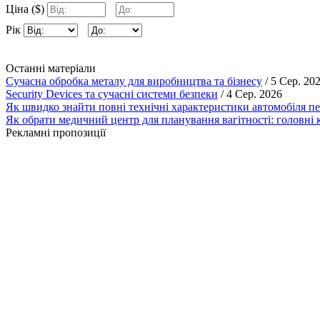
Ціна ($)
Рік
Останні матеріали
Сучасна обробка металу для виробництва та бізнесу
/ 5 Сер. 20
Security Devices та сучасні системи безпеки
/ 4 Сер. 2026
Як швидко знайти повні технічні характеристики автомобіля п
Як обрати медичний центр для планування вагітності: головні к
Рекламні пропозиції