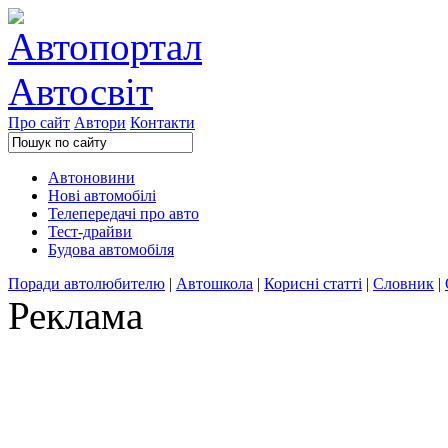
Про сайт
Автори
Контакти
Автоновини
Нові автомобілі
Телепередачі про авто
Тест-драйви
Будова автомобіля
Поради автолюбителю
|
Автошкола
|
Корисні статті
|
Словник
|
Реклама