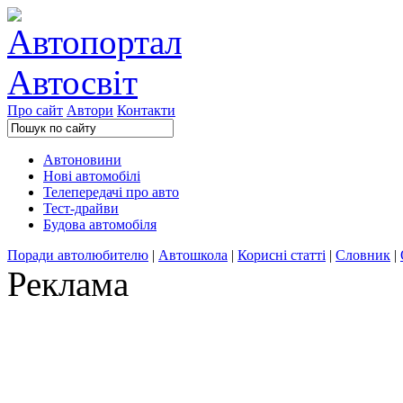
Про сайт
Автори
Контакти
Автоновини
Нові автомобілі
Телепередачі про авто
Тест-драйви
Будова автомобіля
Поради автолюбителю
|
Автошкола
|
Корисні статті
|
Словник
|
Реклама