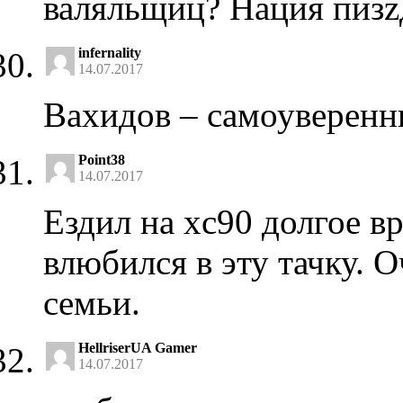
валяльщиц? Нация пизz
infernality
14.07.2017
Вахидов – самоуверенн
Point38
14.07.2017
Ездил на xc90 долгое в
влюбился в эту тачку. 
семьи.
HellriserUA Gamer
14.07.2017