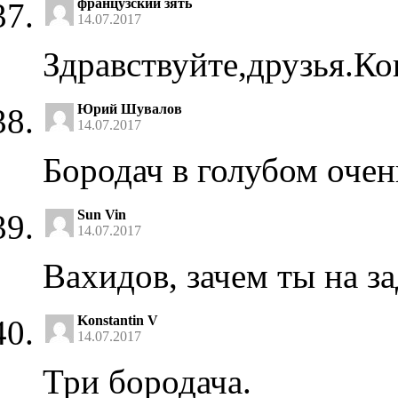
французский зять
14.07.2017
Здравствуйте,друзья.Ко
Юрий Шувалов
14.07.2017
Бородач в голубом очен
Sun Vin
14.07.2017
Вахидов, зачем ты на за
Konstantin V
14.07.2017
Три бородача.