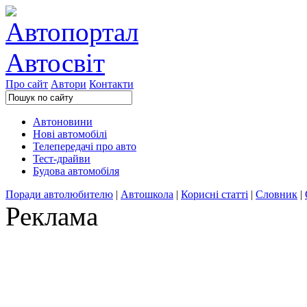
Про сайт
Автори
Контакти
Автоновини
Нові автомобілі
Телепередачі про авто
Тест-драйви
Будова автомобіля
Поради автолюбителю
|
Автошкола
|
Корисні статті
|
Словник
|
Реклама