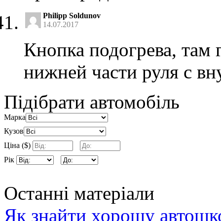
Philipp Soldunov
14.07.2017
Кнопка подогрева, там г
нижней части руля с вн
Підібрати автомобіль
Марка
Кузов
Ціна ($)
Рік
Останні матеріали
Як знайти хорошу автошко