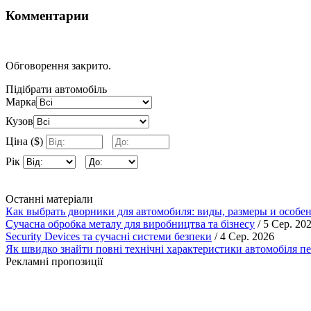
Комментарии
Обговорення закрито.
Підібрати автомобіль
Марка
Кузов
Ціна ($)
Рік
Останні матеріали
Как выбрать дворники для автомобиля: виды, размеры и особе
Сучасна обробка металу для виробництва та бізнесу
/ 5 Сер. 20
Security Devices та сучасні системи безпеки
/ 4 Сер. 2026
Як швидко знайти повні технічні характеристики автомобіля п
Рекламні пропозиції