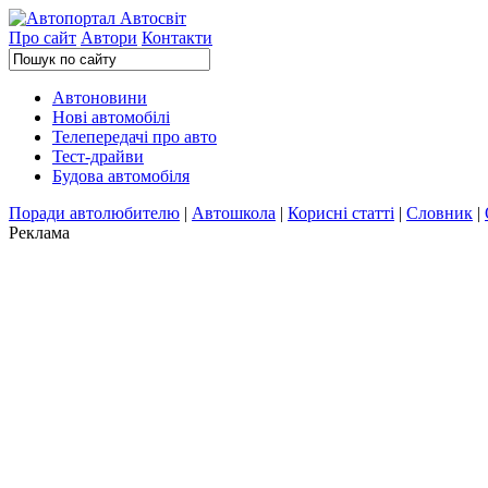
Про сайт
Автори
Контакти
Автоновини
Нові автомобілі
Телепередачі про авто
Тест-драйви
Будова автомобіля
Поради автолюбителю
|
Автошкола
|
Корисні статті
|
Словник
|
Реклама