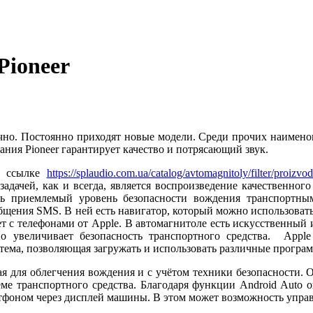
Pioneer
чно. Постоянно приходят новые модели. Среди прочих наимено
ания Pioneer гарантирует качество и потрясающий звук.
ой ссылке
https://splaudio.com.ua/catalog/avtomagnitoly/filter/proizvodi
дачей, как и всегда, является воспроизведение качественного
 приемлемый уровень безопасности вождения транспортным 
бщения SMS. В ней есть навигатор, который можно использовать б
ает с телефонами от Apple. В автомагнитоле есть искусственный 
о увеличивает безопасность транспортного средства. Apple
тема, позволяющая загружать и использовать различные програ
ая для облегчения вождения и с учётом техники безопасности. О
ме транспортного средства. Благодаря функции Android Auto о
тфоном через дисплей машины. В этом может возможность управ