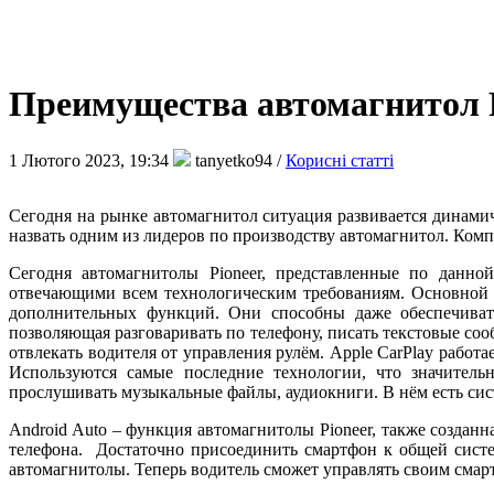
Преимущества автомагнитол 
1 Лютого 2023, 19:34
tanyetko94 /
Корисні статті
Сегодня на рынке автомагнитол ситуация развивается динами
назвать одним из лидеров по производству автомагнитол. Комп
Сегодня автомагнитолы Pioneer, представленные по данн
отвечающими всем технологическим требованиям. Основной за
дополнительных функций. Они способны даже обеспечивать
позволяющая разговаривать по телефону, писать текстовые соо
отвлекать водителя от управления рулём. Apple CarPlay работ
Используются самые последние технологии, что значительн
прослушивать музыкальные файлы, аудиокниги. В нём есть сис
Android Auto – функция автомагнитолы Pioneer, также созданн
телефона. Достаточно присоединить смартфон к общей систе
автомагнитолы. Теперь водитель сможет управлять своим смар