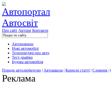
Про сайт
Автори
Контакти
Автоновини
Нові автомобілі
Телепередачі про авто
Тест-драйви
Будова автомобіля
Поради автолюбителю
|
Автошкола
|
Корисні статті
|
Словник
|
Реклама