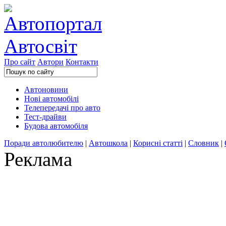
Про сайт
Автори
Контакти
Автоновини
Нові автомобілі
Телепередачі про авто
Тест-драйви
Будова автомобіля
Поради автолюбителю
|
Автошкола
|
Корисні статті
|
Словник
|
Реклама