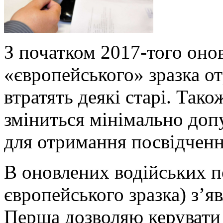
З початком 2017-того онов
«європейського» зразка от
втратять деякі старі. Тако
зміниться мінімально доп
для отримання посвідчення
В оновлених водійських п
європейського зразка) з’я
Перша дозволяю керувати