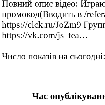
Повний опис відео: Играю
промокод(Вводить в /refera
https://clck.ru/JoZm9 Гру
https://vk.com/js_tea…
Число показів на сьогодні
Час опублікуванн