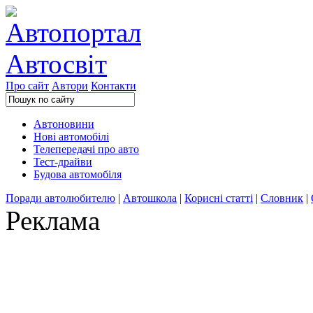
Про сайт
Автори
Контакти
Автоновини
Нові автомобілі
Телепередачі про авто
Тест-драйви
Будова автомобіля
Поради автолюбителю
|
Автошкола
|
Корисні статті
|
Словник
|
Реклама