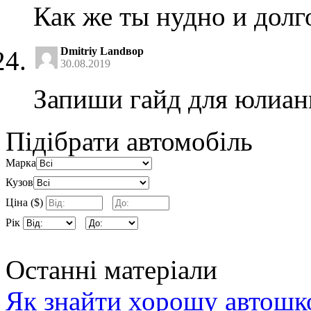
Как же ты нудно и долг
Dmitriy Landвор
30.08.2019
Запиши гайд для юлиан
Підібрати автомобіль
Марка
Кузов
Ціна ($)
Рік
Останні матеріали
Як знайти хорошу автошко