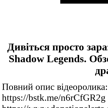
Дивіться просто зар
Shadow Legends. Обз
др
Повний опис відеоролика:
https://bstk.me/n6rCfGR2g