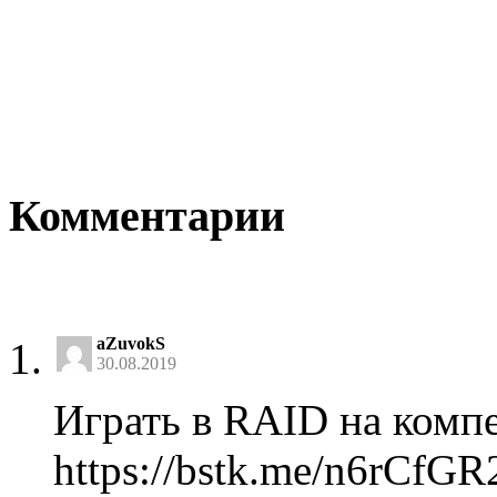
Комментарии
aZuvokS
30.08.2019
Играть в RAID на компе
https://bstk.me/n6rCfG