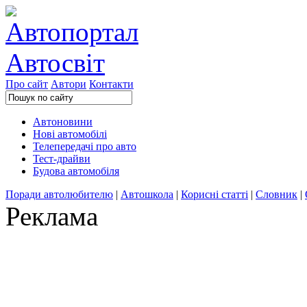
Про сайт
Автори
Контакти
Автоновини
Нові автомобілі
Телепередачі про авто
Тест-драйви
Будова автомобіля
Поради автолюбителю
|
Автошкола
|
Корисні статті
|
Словник
|
Реклама