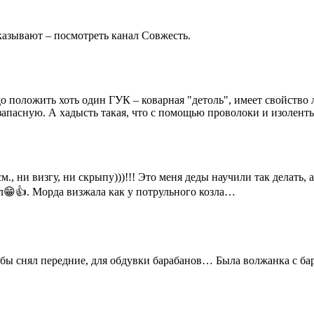
казывают – посмотреть канал Совжесть.
о положить хоть один ГУК – коварная "детоль", имеет свойство
запасную. А хадысть такая, что с помощью проволоки и изолент
., ни визгу, ни скрыпу)))!!! Это меня деды научили так делать, 
ал😁👍. Морда визжала как у потрульного козла…
я бы снял передние, для обдувки барабанов… Была волжанка с б