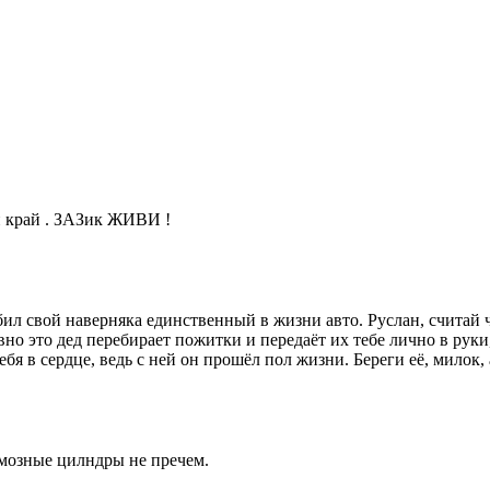
й край . ЗАЗик ЖИВИ !
бил свой наверняка единственный в жизни авто. Руслан, считай ч
вно это дед перебирает пожитки и передаёт их тебе лично в рук
ебя в сердце, ведь с ней он прошёл пол жизни. Береги её, милок, 
мозные цилндры не пречем.