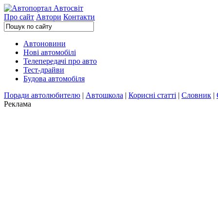
Про сайт
Автори
Контакти
Автоновини
Нові автомобілі
Телепередачі про авто
Тест-драйви
Будова автомобіля
Поради автолюбителю
|
Автошкола
|
Корисні статті
|
Словник
|
Реклама