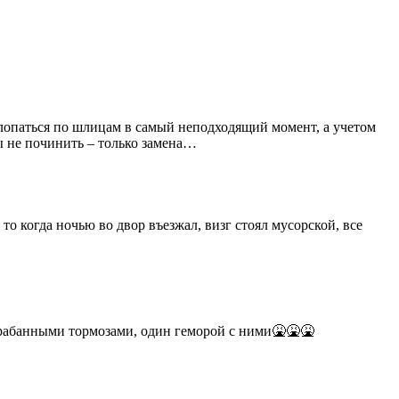
 лопаться по шлицам в самый неподходящий момент, а учетом
ы не починить – только замена…
а то когда ночью во двор въезжал, визг стоял мусорской, все
арабанными тормозами, один геморой с ними🤮🤮🤮