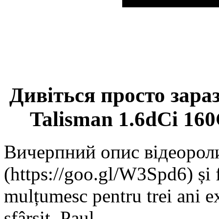
Дивіться просто зара
Talisman 1.6dCi 160
Вичерпний опис відеороли
(https://goo.gl/W3Spd6) și 
mulțumesc pentru trei ani ex
sfârșit. Paul …