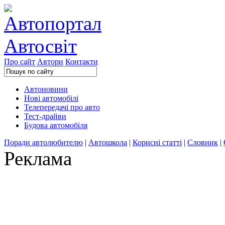
Про сайт
Автори
Контакти
Автоновини
Нові автомобілі
Телепередачі про авто
Тест-драйви
Будова автомобіля
Поради автолюбителю
|
Автошкола
|
Корисні статті
|
Словник
|
Реклама