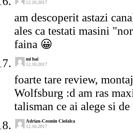
12.10.2017
am descoperit astazi can
ales ca testati masini "no
faina 😀
mi hai
12.10.2017
foarte tare review, monta
Wolfsburg :d am ras max
talisman ce ai alege si de
Adrian-Cosmin Ciofalca
12.10.2017