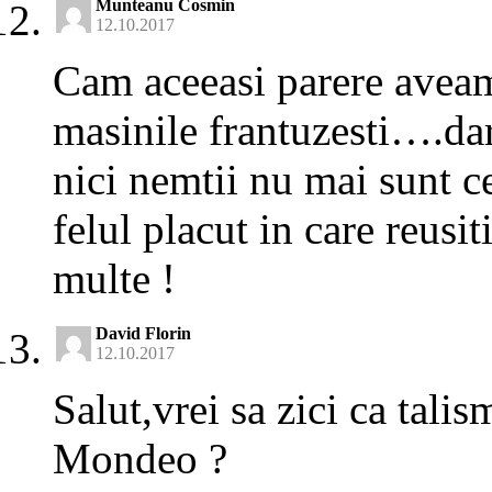
Munteanu Cosmin
12.10.2017
Cam aceeasi parere aveam
masinile frantuzesti….da
nici nemtii nu mai sunt ce
felul placut in care reusi
multe !
David Florin
12.10.2017
Salut,vrei sa zici ca tali
Mondeo ?