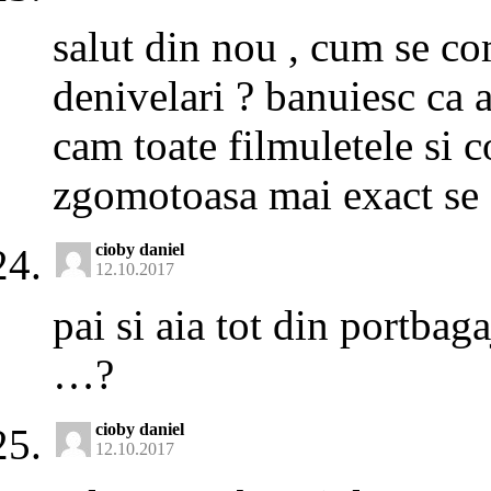
salut din nou , cum se co
denivelari ? banuiesc ca 
cam toate filmuletele si 
zgomotoasa mai exact se 
cioby daniel
12.10.2017
pai si aia tot din portbaga
…?
cioby daniel
12.10.2017