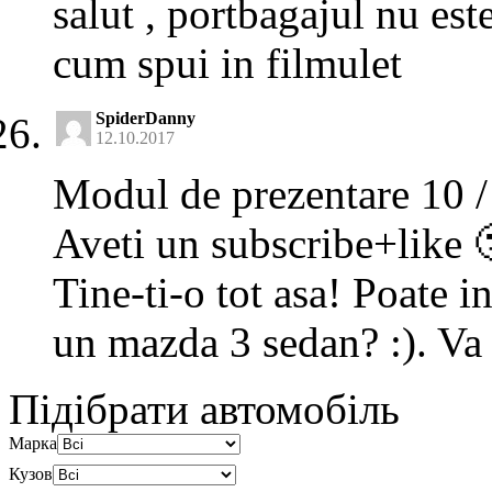
salut , portbagajul nu est
cum spui in filmulet
SpiderDanny
12.10.2017
Modul de prezentare 10 / 
Aveti un subscribe+like 
Tine-ti-o tot asa! Poate in
un mazda 3 sedan? :). Va 
Підібрати автомобіль
Марка
Кузов