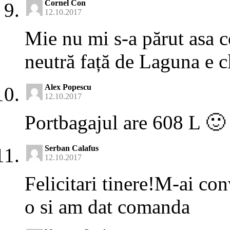
Cornel Con
12.10.2017
Mie nu mi s-a părut asa co
neutră față de Laguna e c
Alex Popescu
12.10.2017
Portbagajul are 608 L 🙂
Serban Calafus
12.10.2017
Felicitari tinere!M-ai co
o si am dat comanda