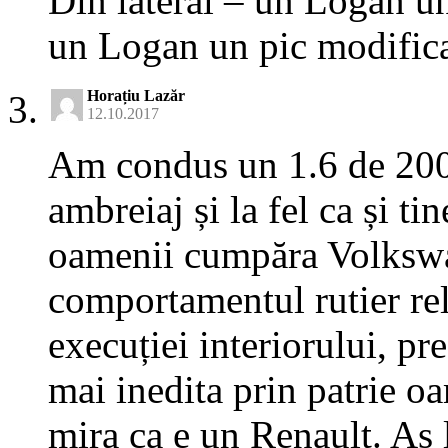
Din lateral – un Logan un 
un Logan un pic modifica
Horațiu Lazăr
12.10.2017
Am condus un 1.6 de 200 
ambreiaj și la fel ca și t
oamenii cumpăra Volkswag
comportamentul rutier rela
execuției interiorului, pr
mai inedita prin patrie oa
mira ca e un Renault. As 