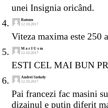
unei Insignia oricând.
Ratonu
12.10.2017
Viteza maxima este 250 ad
M a r I U s m
12.10.2017
ESTI CEL MAI BUN 
Andrei Szekely
12.10.2017
Pai francezi fac masini s
dizainul e putin diferit m