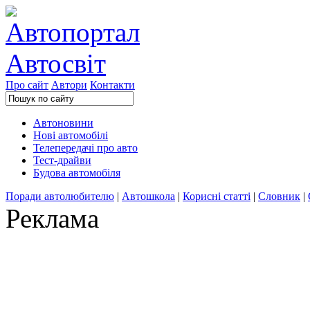
Про сайт
Автори
Контакти
Автоновини
Нові автомобілі
Телепередачі про авто
Тест-драйви
Будова автомобіля
Поради автолюбителю
|
Автошкола
|
Корисні статті
|
Словник
|
Реклама