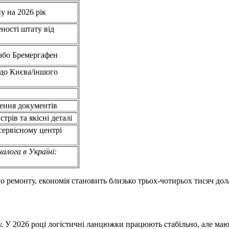
у на 2026 рік
еності штату від
або Бремергафен
 до Києва/іншого
ення документів
трів та якісні деталі
сервісному центрі
алога в Україні:
го ремонту, економія становить близько трьох-чотирьох тисяч дол
у. У 2026 році логістичні ланцюжки працюють стабільно, але мают