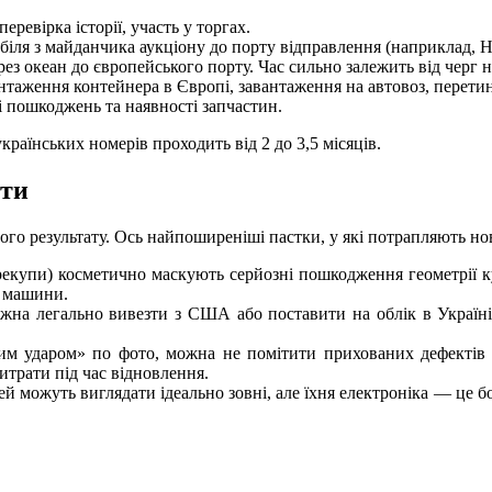
еревірка історії, участь у торгах.
обіля з майданчика аукціону до порту відправлення (наприклад, 
ез океан до європейського порту. Час сильно залежить від черг 
нтаження контейнера в Європі, завантаження на автовоз, перети
ті пошкоджень та наявності запчастин.
раїнських номерів проходить від 2 до 3,5 місяців.
ути
го результату. Ось найпоширеніші пастки, у які потрапляють но
ерекупи) косметично маскують серйозні пошкодження геометрії 
в машини.
можна легально вивезти з США або поставити на облік в Україн
.
ким ударом» по фото, можна не помітити прихованих дефектів
итрати під час відновлення.
можуть виглядати ідеально зовні, але їхня електроніка — це бомб