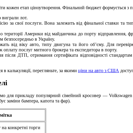
ти кожен етап ціноутворення. Фінальний бюджет формується з п
о виграли лот.
сію за свої послуги. Вона залежить від фінальної ставки та тип
о території Америки від майданчика до порту відправлення, фр
м безпосередньо в Україну.
ежать від віку авто, типу двигуна та його об’єму. Для перев
 оплату послуг митного брокера та експедитора в порту.
ння після ДТП, отримання сертифіката відповідності стандарта
я в калькуляції, перегляньте, за якими
ціни на авто з США
доступ
елі
емо для прикладу популярний сімейний кросовер — Volkswagen 
ує заміни бампера, капота та фар).
мітка
 на конкретні торги