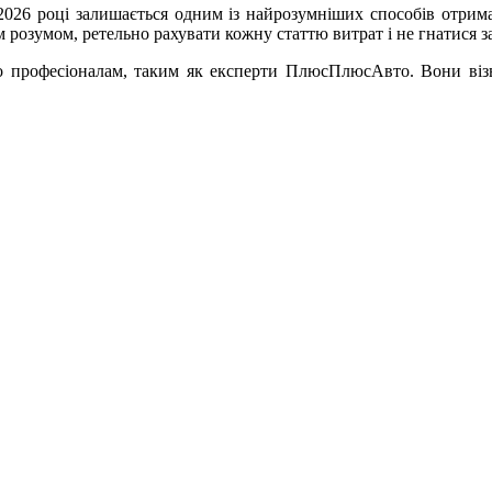
2026 році залишається одним із найрозумніших способів отрим
розумом, ретельно рахувати кожну статтю витрат і не гнатися з
вто професіоналам, таким як експерти ПлюсПлюсАвто. Вони візь