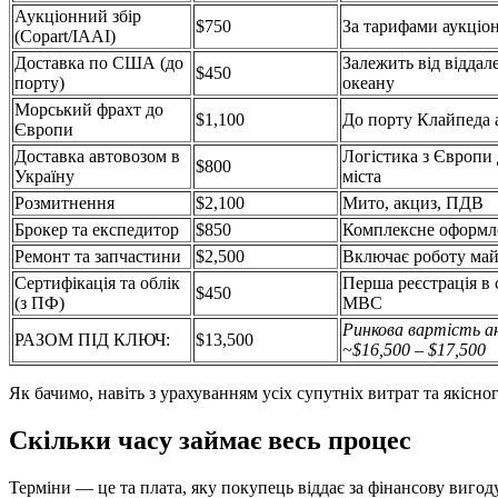
Аукціонний збір
$750
За тарифами аукціон
(Copart/IAAI)
Доставка по США (до
Залежить від віддал
$450
порту)
океану
Морський фрахт до
$1,100
До порту Клайпеда 
Європи
Доставка автовозом в
Логістика з Європи
$800
Україну
міста
Розмитнення
$2,100
Мито, акциз, ПДВ
Брокер та експедитор
$850
Комплексне оформл
Ремонт та запчастини
$2,500
Включає роботу майс
Сертифікація та облік
Перша реєстрація в 
$450
(з ПФ)
МВС
Ринкова вартість ан
РАЗОМ ПІД КЛЮЧ:
$13,500
~$16,500 – $17,500
Як бачимо, навіть з урахуванням усіх супутніх витрат та якісно
Скільки часу займає весь процес
Терміни — це та плата, яку покупець віддає за фінансову вигод