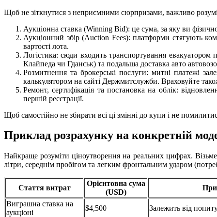
Щоб не зіткнутися з неприємними сюрпризами, важливо розумі
Аукціонна ставка (Winning Bid): це сума, за яку ви фізичн
Аукціонний збір (Auction Fees): платформи стягують комі
вартості лота.
Логістика: сюди входить транспортування евакуатором п
Клайпеда чи Гданськ) та подальша доставка авто автовозо
Розмитнення та брокерські послуги: митні платежі зал
калькулятором на сайті Держмитслужби. Враховуйте також
Ремонт, сертифікація та постановка на облік: відновле
першій реєстрації.
Щоб самостійно не збирати всі ці змінні до купи і не помилитис
Приклад розрахунку на конкретній мод
Найкраще розуміти ціноутворення на реальних цифрах. Візьм
літри, середнім пробігом та легким фронтальним ударом (потреб
Орієнтовна сума
Стаття витрат
При
(USD)
Виграшна ставка на
$4,500
Залежить від попиту
аукціоні