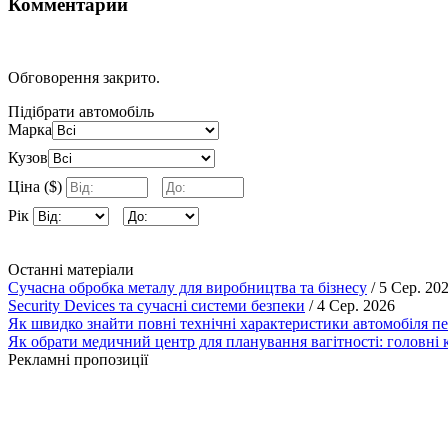
Комментарии
Обговорення закрито.
Підібрати автомобіль
Марка
Кузов
Ціна ($)
Рік
Останні матеріали
Сучасна обробка металу для виробництва та бізнесу
/ 5 Сер. 20
Security Devices та сучасні системи безпеки
/ 4 Сер. 2026
Як швидко знайти повні технічні характеристики автомобіля п
Як обрати медичний центр для планування вагітності: головні к
Рекламні пропозиції