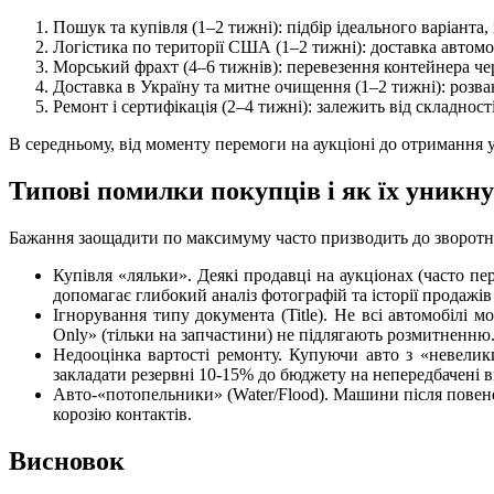
Пошук та купівля (1–2 тижні): підбір ідеального варіанта, п
Логістика по території США (1–2 тижні): доставка автом
Морський фрахт (4–6 тижнів): перевезення контейнера чер
Доставка в Україну та митне очищення (1–2 тижні): розва
Ремонт і сертифікація (2–4 тижні): залежить від складнос
В середньому, від моменту перемоги на аукціоні до отримання ук
Типові помилки покупців і як їх уникн
Бажання заощадити по максимуму часто призводить до зворотно
Купівля «ляльки». Деякі продавці на аукціонах (часто п
допомагає глибокий аналіз фотографій та історії продажі
Ігнорування типу документа (Title). Не всі автомобілі 
Only» (тільки на запчастини) не підлягають розмитненню
Недооцінка вартості ремонту. Купуючи авто з «невели
закладати резервні 10-15% до бюджету на непередбачені в
Авто-«потопельники» (Water/Flood). Машини після повеней 
корозію контактів.
Висновок