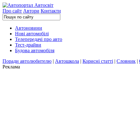
Про сайт
Автори
Контакти
Автоновини
Нові автомобілі
Телепередачі про авто
Тест-драйви
Будова автомобіля
Поради автолюбителю
|
Автошкола
|
Корисні статті
|
Словник
|
Реклама