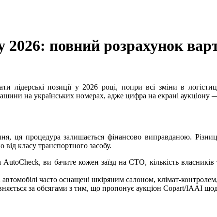
 2026: повний розрахунок варт
ти лідерські позиції у 2026 році, попри всі зміни в логісти
машини на українських номерах, адже цифра на екрані аукціону 
іння, ця процедура залишається фінансово виправданою. Різни
 від класу транспортного засобу.
та AutoCheck, ви бачите кожен заїзд на СТО, кількість власни
ькі автомобілі часто оснащені шкіряним салоном, клімат-контрол
няється за обсягами з тим, що пропонує аукціон Copart/IAAI що