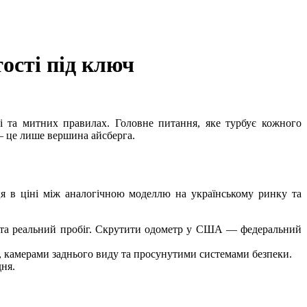
ості під ключ
ці та митних правилах. Головне питання, яке турбує кожного
— це лише вершина айсберга.
ця в ціні між аналогічною моделлю на українському ринку та
ків та реальний пробіг. Скрутити одометр у США — федеральний
ем, камерами заднього виду та просунутими системами безпеки.
дня.