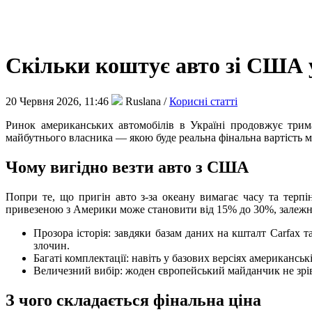
Скільки коштує авто зі США у
20 Червня 2026, 11:46
Ruslana /
Корисні статті
Ринок американських автомобілів в Україні продовжує трима
майбутнього власника — якою буде реальна фінальна вартість 
Чому вигідно везти авто з США
Попри те, що пригін авто з-за океану вимагає часу та терп
привезеною з Америки може становити від 15% до 30%, залежно
Прозора історія: завдяки базам даних на кшталт Carfax 
злочин.
Багаті комплектації: навіть у базових версіях американс
Величезний вибір: жоден європейський майданчик не зрів
З чого складається фінальна ціна