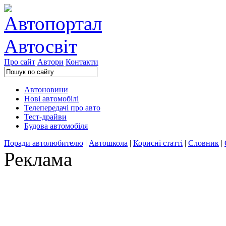
Про сайт
Автори
Контакти
Автоновини
Нові автомобілі
Телепередачі про авто
Тест-драйви
Будова автомобіля
Поради автолюбителю
|
Автошкола
|
Корисні статті
|
Словник
|
Реклама