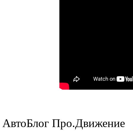
АвтоБлог Про.Движение