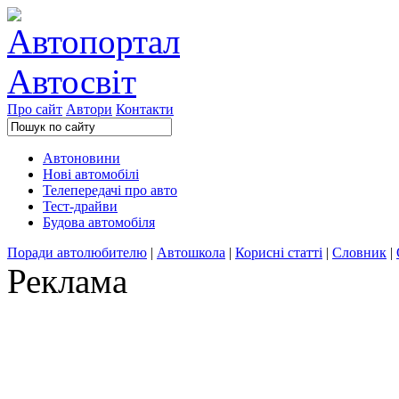
Про сайт
Автори
Контакти
Автоновини
Нові автомобілі
Телепередачі про авто
Тест-драйви
Будова автомобіля
Поради автолюбителю
|
Автошкола
|
Корисні статті
|
Словник
|
Реклама