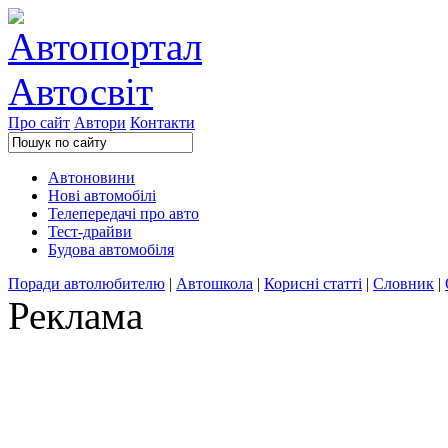
Про сайт
Автори
Контакти
Автоновини
Нові автомобілі
Телепередачі про авто
Тест-драйви
Будова автомобіля
Поради автолюбителю
|
Автошкола
|
Корисні статті
|
Словник
|
Реклама