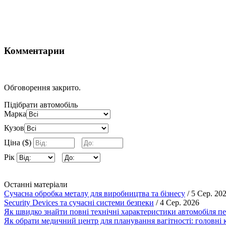
Комментарии
Обговорення закрито.
Підібрати автомобіль
Марка
Кузов
Ціна ($)
Рік
Останні матеріали
Сучасна обробка металу для виробництва та бізнесу
/ 5 Сер. 20
Security Devices та сучасні системи безпеки
/ 4 Сер. 2026
Як швидко знайти повні технічні характеристики автомобіля п
Як обрати медичний центр для планування вагітності: головні к