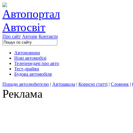
Про сайт
Автори
Контакти
Автоновини
Нові автомобілі
Телепередачі про авто
Тест-драйви
Будова автомобіля
Поради автолюбителю
|
Автошкола
|
Корисні статті
|
Словник
|
Реклама