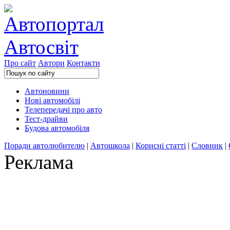
Про сайт
Автори
Контакти
Автоновини
Нові автомобілі
Телепередачі про авто
Тест-драйви
Будова автомобіля
Поради автолюбителю
|
Автошкола
|
Корисні статті
|
Словник
|
Реклама