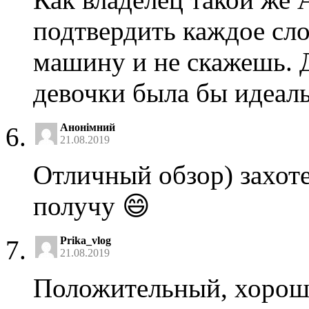
подтвердить каждое слов
машину и не скажешь. Д
девочки была бы идеал
Анонімний
21.08.2019
Отличный обзор) захоте
получу 😄
Prika_vlog
21.08.2019
Положительный, хороши