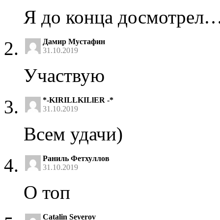
Я до конца досмотрел…
Дамир Мустафин
31.10.2019
Участвую
*-KIRILLKILlER -*
31.10.2019
Всем удачи)
Раниль Фетхуллов
31.10.2019
О топ
Catalin Severov