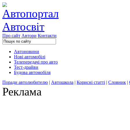
Про сайт
Автори
Контакти
Автоновини
Нові автомобілі
Телепередачі про авто
Тест-драйви
Будова автомобіля
Поради автолюбителю
|
Автошкола
|
Корисні статті
|
Словник
|
Реклама