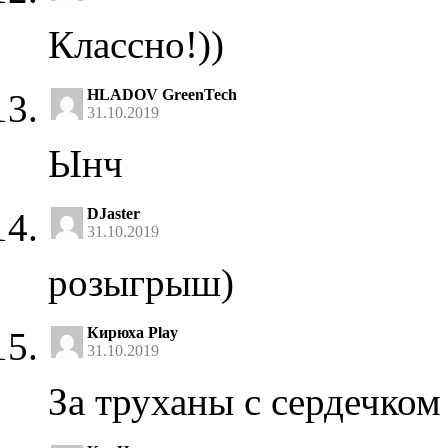
Классно!))
HLADOV GreenTech
31.10.2019
Ынч
DJaster
31.10.2019
розыгрыш)
Кирюха Play
31.10.2019
За труханы с сердечком