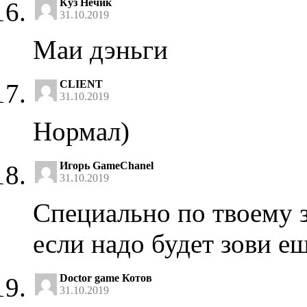
Куз Нечик
31.10.2019
Маи дэньги
CLIENT
31.10.2019
Нормал)
Игорь GameChanel
31.10.2019
Специально по твоему з
если надо будет зови ещ
Doctor game Котов
31.10.2019