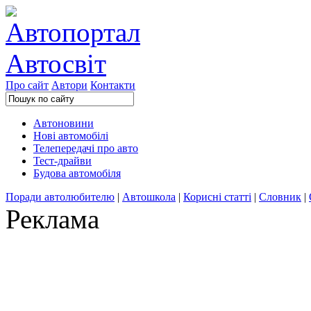
Про сайт
Автори
Контакти
Автоновини
Нові автомобілі
Телепередачі про авто
Тест-драйви
Будова автомобіля
Поради автолюбителю
|
Автошкола
|
Корисні статті
|
Словник
|
Реклама