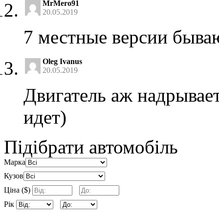
MrMero91
20.05.2019
7 местные версии быва
Oleg Ivanus
20.05.2019
Двигатель аж надрывает
идет)
Підібрати автомобіль
Марка
Кузов
Ціна ($)
Рік