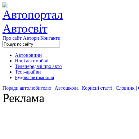
Про сайт
Автори
Контакти
Автоновини
Нові автомобілі
Телепередачі про авто
Тест-драйви
Будова автомобіля
Поради автолюбителю
|
Автошкола
|
Корисні статті
|
Словник
|
Реклама