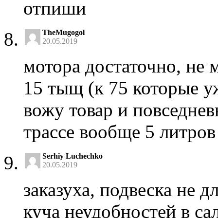
отпиши
TheMugogol
20.05.2019
мотора достаточно, не 
15 тыщ (к 75 которые у
вожу товар и повседнев
трассе вообще 5 литров
Serhiy Luchechko
20.05.2019
заказуха, подвеска не д
куча неудобностей в с