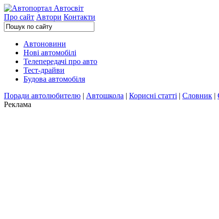
Про сайт
Автори
Контакти
Автоновини
Нові автомобілі
Телепередачі про авто
Тест-драйви
Будова автомобіля
Поради автолюбителю
|
Автошкола
|
Корисні статті
|
Словник
|
Реклама