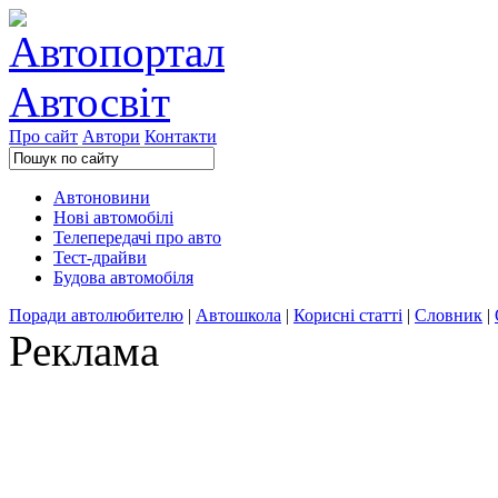
Про сайт
Автори
Контакти
Автоновини
Нові автомобілі
Телепередачі про авто
Тест-драйви
Будова автомобіля
Поради автолюбителю
|
Автошкола
|
Корисні статті
|
Словник
|
Реклама