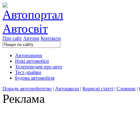
Про сайт
Автори
Контакти
Автоновини
Нові автомобілі
Телепередачі про авто
Тест-драйви
Будова автомобіля
Поради автолюбителю
|
Автошкола
|
Корисні статті
|
Словник
|
Реклама