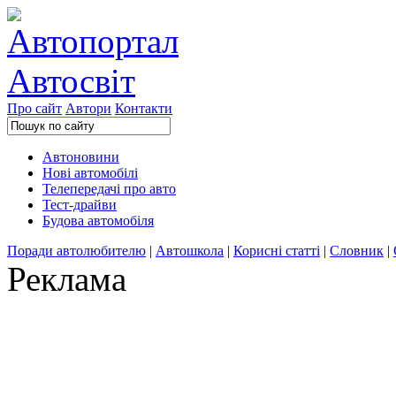
Про сайт
Автори
Контакти
Автоновини
Нові автомобілі
Телепередачі про авто
Тест-драйви
Будова автомобіля
Поради автолюбителю
|
Автошкола
|
Корисні статті
|
Словник
|
Реклама