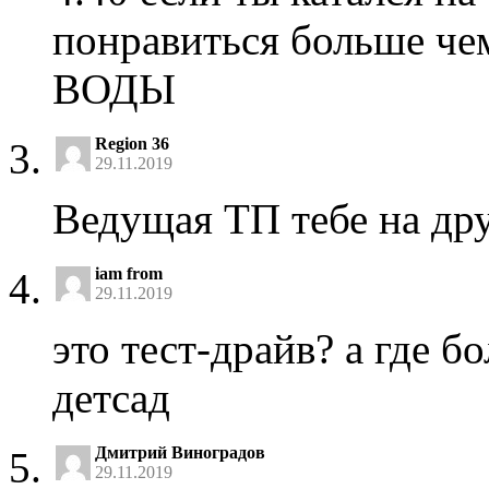
понравиться больше
ВОДЫ
Region 36
29.11.2019
Ведущая ТП тебе на дру
iam from
29.11.2019
это тест-драйв? а где б
детсад
Дмитрий Виноградов
29.11.2019