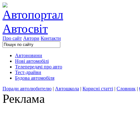
Про сайт
Автори
Контакти
Автоновини
Нові автомобілі
Телепередачі про авто
Тест-драйви
Будова автомобіля
Поради автолюбителю
|
Автошкола
|
Корисні статті
|
Словник
|
Реклама