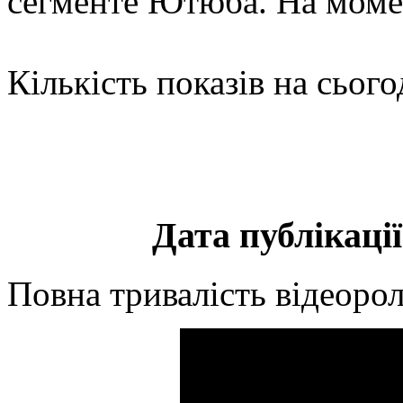
сегменте Ютюба. На мом
Кількість показів на сього
Дата публікації
Повна тривалість відеорол