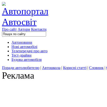
Про сайт
Автори
Контакти
Автоновини
Нові автомобілі
Телепередачі про авто
Тест-драйви
Будова автомобіля
Поради автолюбителю
|
Автошкола
|
Корисні статті
|
Словник
|
Реклама