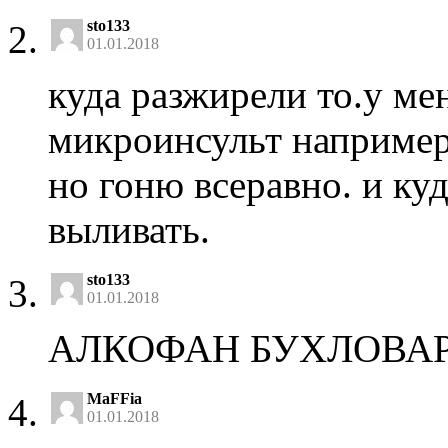
sto133
01.01.2018
куда разжирели то.у ме
микроинсульт например.
но гоню всеравно. и куд
выливать.
sto133
01.01.2018
АЛКОФАН БУХЛОВА
MaFFia
01.01.2018