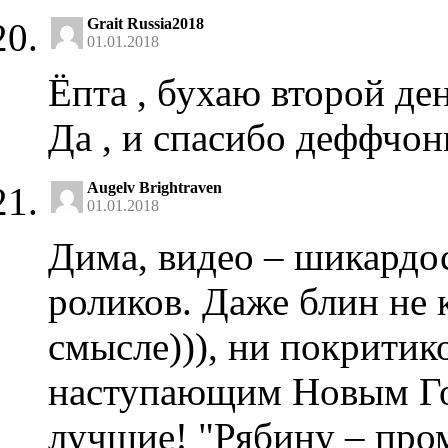
Grait Russia2018
01.01.2018
Ёпта , бухаю второй де
Да , и спасибо деффчон
Augelv Brightraven
01.01.2018
Дима, видео – шикардо
роликов. Даже блин не 
смысле))), ни покритико
наступающим Новым Го
лучшие! "Рябину – пром