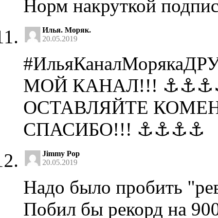
Норм накруткой подпис
Илья. Моряк.
20.05.2019
#ИльяКаналМорякаД
МОЙ КАНАЛ!!! ⚓⚓⚓
ОСТАВЛЯЙТЕ КОМЕН
СПАСИБО!!! ⚓⚓⚓⚓
Jimmy Pop
20.05.2019
Надо было пробить "ре
Побил бы рекорд на 90