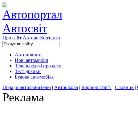
Про сайт
Автори
Контакти
Автоновини
Нові автомобілі
Телепередачі про авто
Тест-драйви
Будова автомобіля
Поради автолюбителю
|
Автошкола
|
Корисні статті
|
Словник
|
Реклама