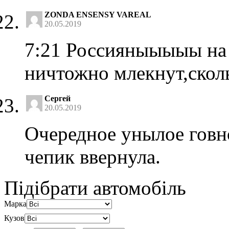
ZONDA ENSENSY VAREAL
20.05.2019
7:21 Россияныыыыы на 
ничтожно млекнут,сколь
Сергей
20.05.2019
Очередное унылое говно
чепик ввернула.
Підібрати автомобіль
Марка
Кузов