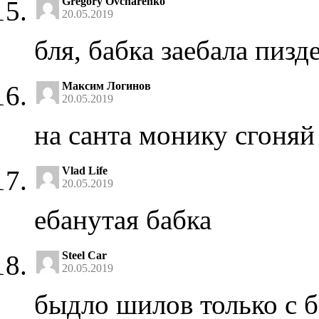
Gregory Ovcharenko
20.05.2019
бля, бабка заебала пизд
Максим Логинов
20.05.2019
на санта монику сгоняй
Vlad Life
20.05.2019
ебанутая бабка
Steel Car
20.05.2019
быдло шилов только с 