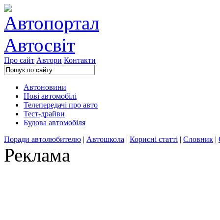
Про сайт
Автори
Контакти
Автоновини
Нові автомобілі
Телепередачі про авто
Тест-драйви
Будова автомобіля
Поради автолюбителю
|
Автошкола
|
Корисні статті
|
Словник
|
Реклама