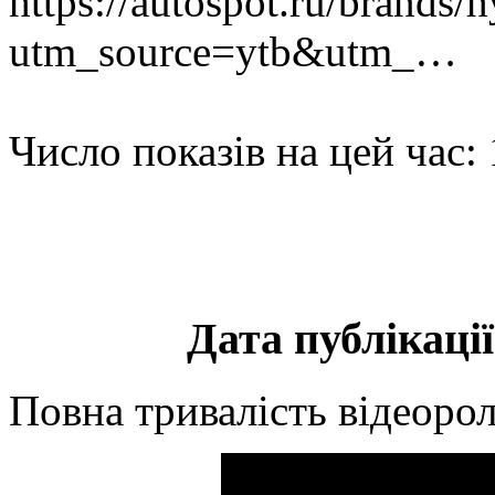
https://autospot.ru/brands/
utm_source=ytb&utm_…
Число показів на цей час:
Дата публікації
Повна тривалість відеорол