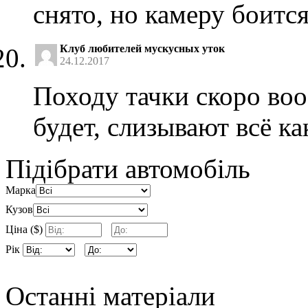
снято, но камеру боит
Клуб любителей мускусных уток
24.12.2017
Походу тачки скоро во
будет, слизывают всё к
Підібрати автомобіль
Марка
Кузов
Ціна ($)
Рік
Останні матеріали