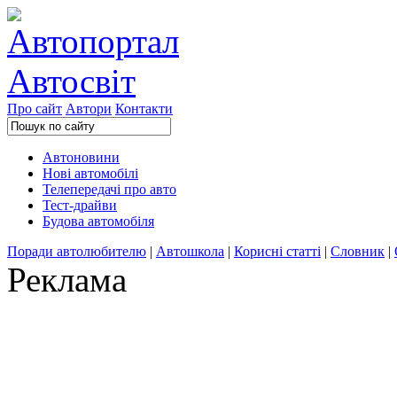
Про сайт
Автори
Контакти
Автоновини
Нові автомобілі
Телепередачі про авто
Тест-драйви
Будова автомобіля
Поради автолюбителю
|
Автошкола
|
Корисні статті
|
Словник
|
Реклама