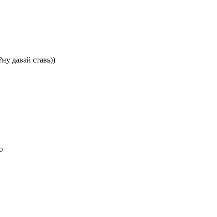
ну давай ставь))
о