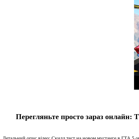
Перегляньте просто зараз онла
Детальний опис відео: Скилл тест на новом мустанге в ГТА 5 