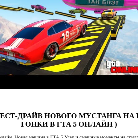
йн: ТЕСТ-ДРАЙВ НОВОГО МУСТАНГА НА
ГОНКИ В ГТА 5 ОНЛАЙН )
онлайн. Новая машина в ГТА 5 Угар и смешные моменты на скилл