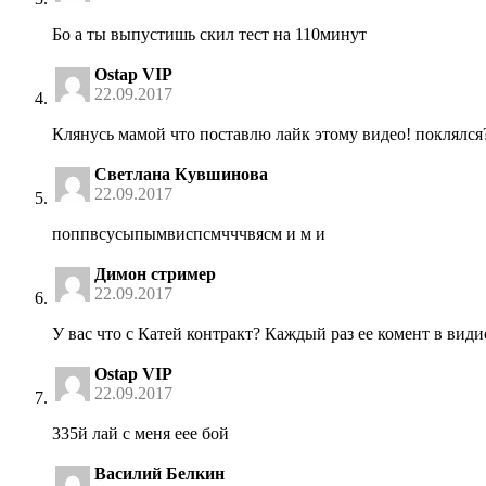
Бо а ты выпустишь скил тест на 110минут
Ostap VIP
22.09.2017
Клянусь мамой что поставлю лайк этому видео! поклялся?
Светлана Кувшинова
22.09.2017
поппвсусыпымвиспсмчччвясм и м и
Димон стример
22.09.2017
У вас что с Катей контракт? Каждый раз ее комент в види
Ostap VIP
22.09.2017
335й лай с меня еее бой
Василий Белкин