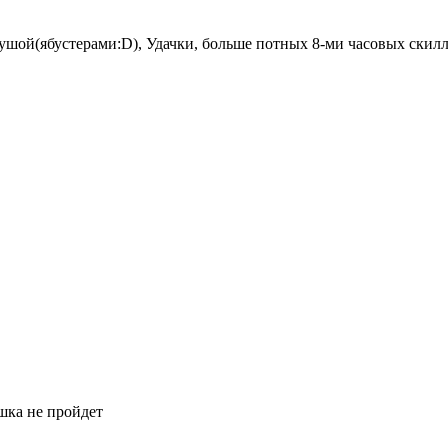
шой(ябустерами:D), Удачки, больше потных 8-ми часовых скиллте
шка не пройдет