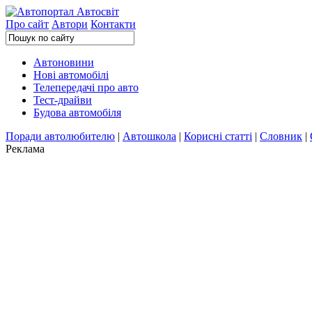
Про сайт
Автори
Контакти
Автоновини
Нові автомобілі
Телепередачі про авто
Тест-драйви
Будова автомобіля
Поради автолюбителю
|
Автошкола
|
Корисні статті
|
Словник
|
Реклама