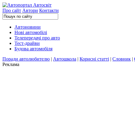
Про сайт
Автори
Контакти
Автоновини
Нові автомобілі
Телепередачі про авто
Тест-драйви
Будова автомобіля
Поради автолюбителю
|
Автошкола
|
Корисні статті
|
Словник
|
Реклама