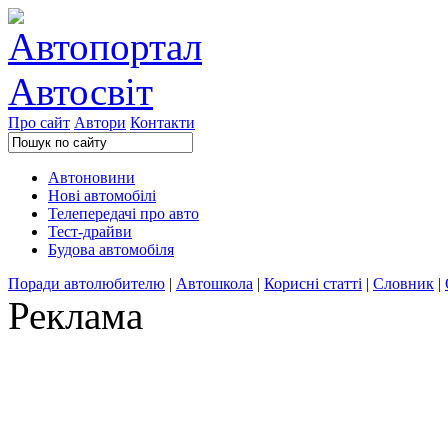
Про сайт
Автори
Контакти
Автоновини
Нові автомобілі
Телепередачі про авто
Тест-драйви
Будова автомобіля
Поради автолюбителю
|
Автошкола
|
Корисні статті
|
Словник
|
Реклама