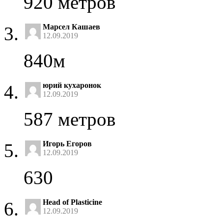
920 метров
Марсел Кашаев
12.09.2019
840м
юрий кухаронок
12.09.2019
587 метров
Игорь Егоров
12.09.2019
630
Head of Plasticine
12.09.2019