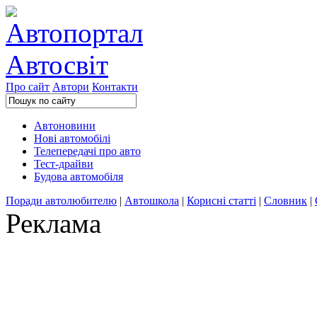
Про сайт
Автори
Контакти
Автоновини
Нові автомобілі
Телепередачі про авто
Тест-драйви
Будова автомобіля
Поради автолюбителю
|
Автошкола
|
Корисні статті
|
Словник
|
Реклама