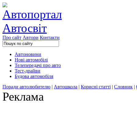
Про сайт
Автори
Контакти
Автоновини
Нові автомобілі
Телепередачі про авто
Тест-драйви
Будова автомобіля
Поради автолюбителю
|
Автошкола
|
Корисні статті
|
Словник
|
Реклама