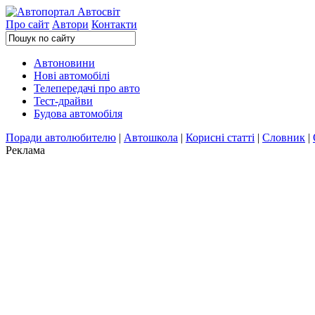
Про сайт
Автори
Контакти
Автоновини
Нові автомобілі
Телепередачі про авто
Тест-драйви
Будова автомобіля
Поради автолюбителю
|
Автошкола
|
Корисні статті
|
Словник
|
Реклама