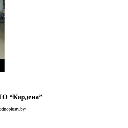
СТО “Кардена”
dnoplustv.by/