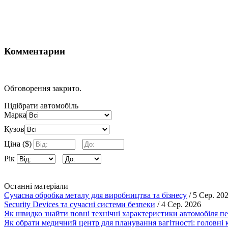
Комментарии
Обговорення закрито.
Підібрати автомобіль
Марка
Кузов
Ціна ($)
Рік
Останні матеріали
Сучасна обробка металу для виробництва та бізнесу
/ 5 Сер. 20
Security Devices та сучасні системи безпеки
/ 4 Сер. 2026
Як швидко знайти повні технічні характеристики автомобіля п
Як обрати медичний центр для планування вагітності: головні к