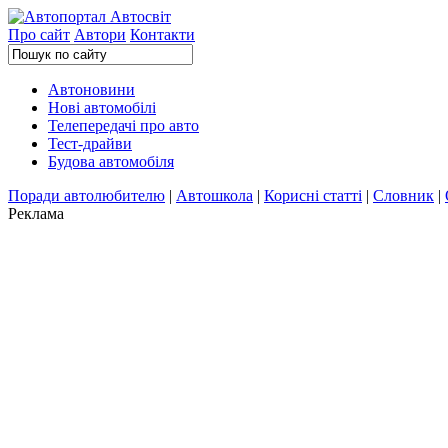
Про сайт
Автори
Контакти
Автоновини
Нові автомобілі
Телепередачі про авто
Тест-драйви
Будова автомобіля
Поради автолюбителю
|
Автошкола
|
Корисні статті
|
Словник
|
Реклама