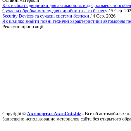
Останні матеріали
Как выбрать дворники для автомобиля: виды, размеры и особе
Сучасна обробка металу для виробництва та бізнесу
/ 5 Сер. 20
Security Devices та сучасні системи безпеки
/ 4 Сер. 2026
Як швидко знайти повні технічні характеристики автомобіля п
Рекламні пропозиції
Copyright ©
Автопортал АвтоСвіт.biz
- Все об автомобилях: к
Запрещено использование материалов сайта без открытого обр