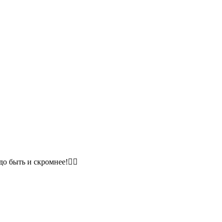
до быть и скромнее!☝🏻