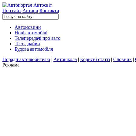
Про сайт
Автори
Контакти
Автоновини
Нові автомобілі
Телепередачі про авто
Тест-драйви
Будова автомобіля
Поради автолюбителю
|
Автошкола
|
Корисні статті
|
Словник
|
Реклама