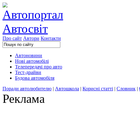
Про сайт
Автори
Контакти
Автоновини
Нові автомобілі
Телепередачі про авто
Тест-драйви
Будова автомобіля
Поради автолюбителю
|
Автошкола
|
Корисні статті
|
Словник
|
Реклама