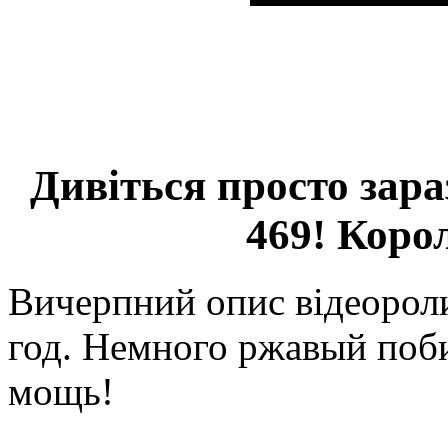
Дивіться просто зар
469! Коро
Вичерпний опис відеорол
год. Немного ржавый поби
мощь!