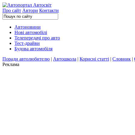
Про сайт
Автори
Контакти
Автоновини
Нові автомобілі
Телепередачі про авто
Тест-драйви
Будова автомобіля
Поради автолюбителю
|
Автошкола
|
Корисні статті
|
Словник
|
Реклама