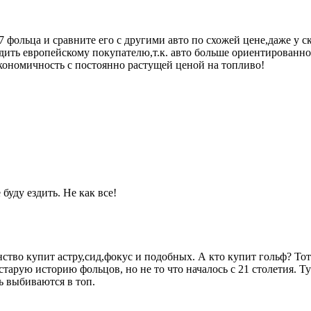
7 фольца и сравните его с другими авто по схожей цене,даже у 
дить европейскому покупателю,т.к. авто больше ориентированно 
экономичность с постоянно растущей ценой на топливо!
буду ездить. Не как все!
нство купит астру,сид,фокус и подобных. А кто купит гольф? Тот 
старую историю фольцов, но не то что началось с 21 столетия. Ту
ь выбиваются в топ.