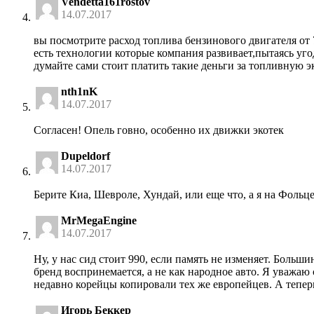
Vendetta161rostov
14.07.2017
вы посмотрите расход топлива бензинового двигателя от 
есть технологии которые компания развивает,пытаясь уго
думайте сами стоит платить такие деньги за топливную 
nth1nK
14.07.2017
Согласен! Опель говно, особенно их движки экотек
Dupeldorf
14.07.2017
Берите Киа, Шевроле, Хундай, или еще что, а я на Фольце 
MrMegaEngine
14.07.2017
Ну, у нас сид стоит 990, если память не изменяет. Больши
бренд воспринемается, а не как народное авто. Я уважаю 
недавно корейцы копировали тех же европейцев. А тепер
Игорь Беккер