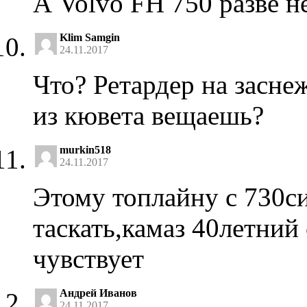
А Volvo FH 750 разве н
Klim Samgin
24.11.2017
Что? Ретардер на засне
из кювета вещаешь?
murkin518
24.11.2017
Этому топлайну с 730с
таскать,камаз 40летний 
чувствует
Андрей Иванов
24.11.2017