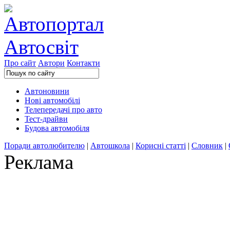
Про сайт
Автори
Контакти
Автоновини
Нові автомобілі
Телепередачі про авто
Тест-драйви
Будова автомобіля
Поради автолюбителю
|
Автошкола
|
Корисні статті
|
Словник
|
Реклама