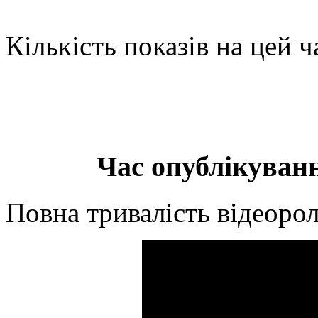
Кількість показів на цей ч
Час опублікуванн
Повна тривалість відеорол