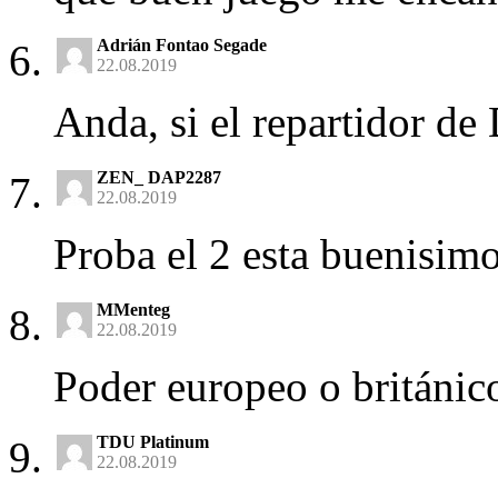
Adrián Fontao Segade
22.08.2019
Anda, si el repartidor de
ZEN_ DAP2287
22.08.2019
Proba el 2 esta buenisim
MMenteg
22.08.2019
Poder europeo o británic
TDU Platinum
22.08.2019