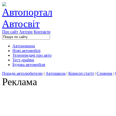
Про сайт
Автори
Контакти
Автоновини
Нові автомобілі
Телепередачі про авто
Тест-драйви
Будова автомобіля
Поради автолюбителю
|
Автошкола
|
Корисні статті
|
Словник
|
Реклама