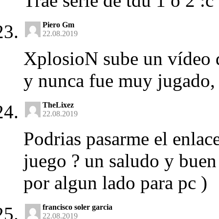
Trae serie de tdu 1 o 2 :c
Piero Gm
22.08.2019
XplosioN sube un vídeo d
y nunca fue muy jugado,
TheLixez
22.08.2019
Podrias pasarme el enlac
juego ? un saludo y buen 
por algun lado para pc )
francisco soler garcia
22.08.2019