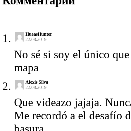
Комментарии
HueasHunter
22.08.2019
No sé si soy el único que 
mapa
Alexis Silva
22.08.2019
Que videazo jajaja. Nunca
Me recordó a el desafío 
basura