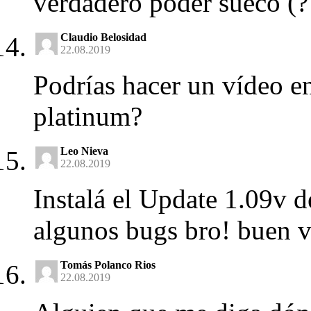
verdadero poder sueco (?
Claudio Belosidad
22.08.2019
Podrías hacer un vídeo e
platinum?
Leo Nieva
22.08.2019
Instalá el Update 1.09v d
algunos bugs bro! buen v
Tomás Polanco Rios
22.08.2019