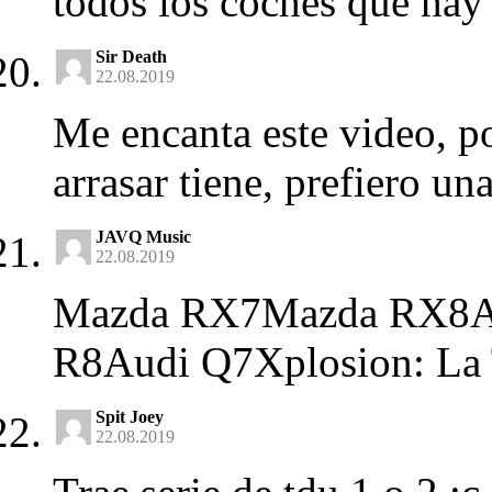
todos los coches que hay 
Sir Death
22.08.2019
Me encanta este video, p
arrasar tiene, prefiero u
JAVQ Music
22.08.2019
Mazda RX7Mazda RX8Au
R8Audi Q7Xplosion: La 
Spit Joey
22.08.2019