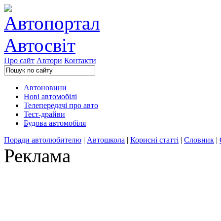
Про сайт
Автори
Контакти
Автоновини
Нові автомобілі
Телепередачі про авто
Тест-драйви
Будова автомобіля
Поради автолюбителю
|
Автошкола
|
Корисні статті
|
Словник
|
Реклама