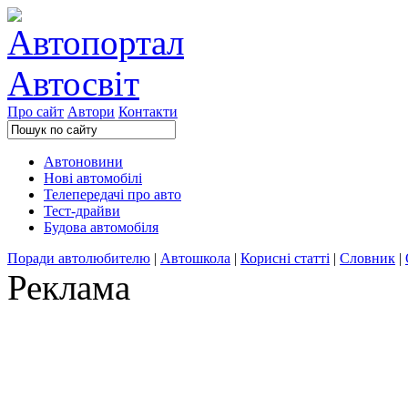
Про сайт
Автори
Контакти
Автоновини
Нові автомобілі
Телепередачі про авто
Тест-драйви
Будова автомобіля
Поради автолюбителю
|
Автошкола
|
Корисні статті
|
Словник
|
Реклама