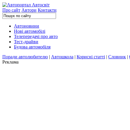
Про сайт
Автори
Контакти
Автоновини
Нові автомобілі
Телепередачі про авто
Тест-драйви
Будова автомобіля
Поради автолюбителю
|
Автошкола
|
Корисні статті
|
Словник
|
Реклама