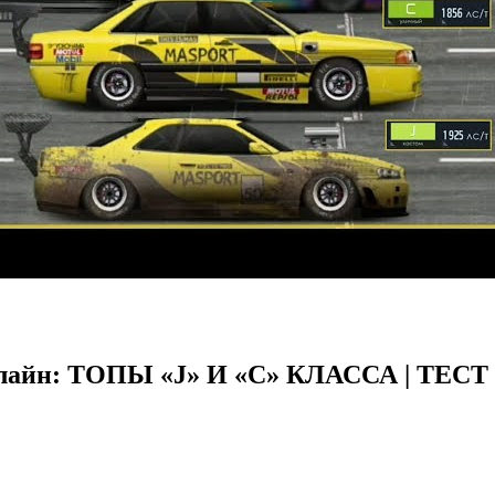
 онлайн: ТОПЫ «J» И «C» КЛАССА | Т