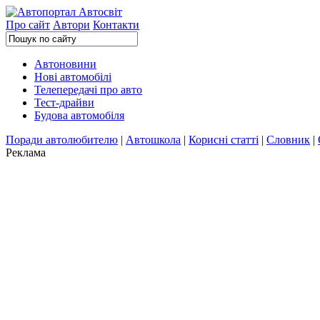
Про сайт
Автори
Контакти
Автоновини
Нові автомобілі
Телепередачі про авто
Тест-драйви
Будова автомобіля
Поради автолюбителю
|
Автошкола
|
Корисні статті
|
Словник
|
Реклама