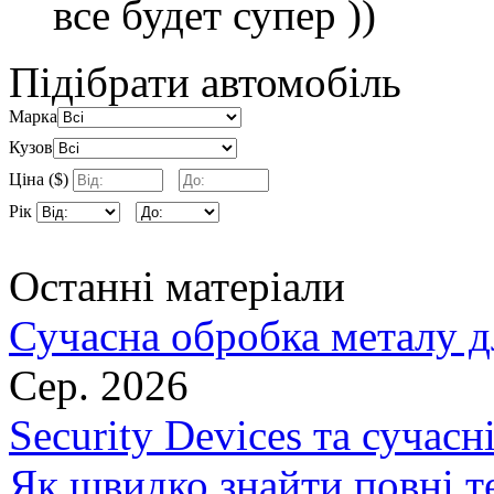
все будет супер ))
Підібрати автомобіль
Марка
Кузов
Ціна ($)
Рік
Останні матеріали
Сучасна обробка металу д
Сер. 2026
Security Devices та сучасн
Як швидко знайти повні т