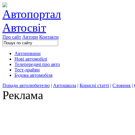
Про сайт
Автори
Контакти
Автоновини
Нові автомобілі
Телепередачі про авто
Тест-драйви
Будова автомобіля
Поради автолюбителю
|
Автошкола
|
Корисні статті
|
Словник
|
Реклама