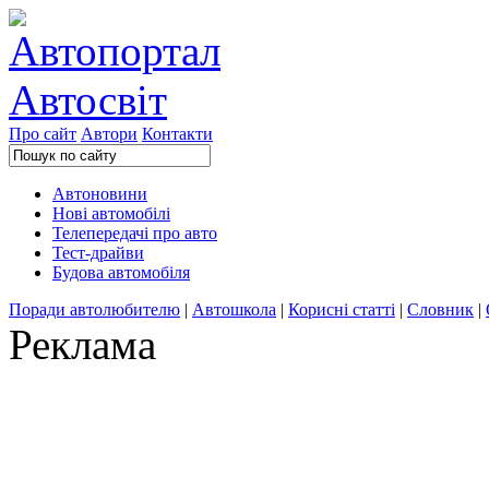
Про сайт
Автори
Контакти
Автоновини
Нові автомобілі
Телепередачі про авто
Тест-драйви
Будова автомобіля
Поради автолюбителю
|
Автошкола
|
Корисні статті
|
Словник
|
Реклама