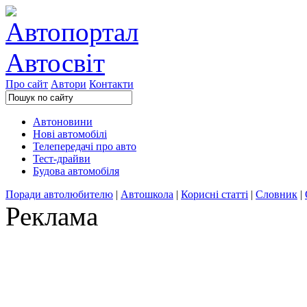
Про сайт
Автори
Контакти
Автоновини
Нові автомобілі
Телепередачі про авто
Тест-драйви
Будова автомобіля
Поради автолюбителю
|
Автошкола
|
Корисні статті
|
Словник
|
Реклама