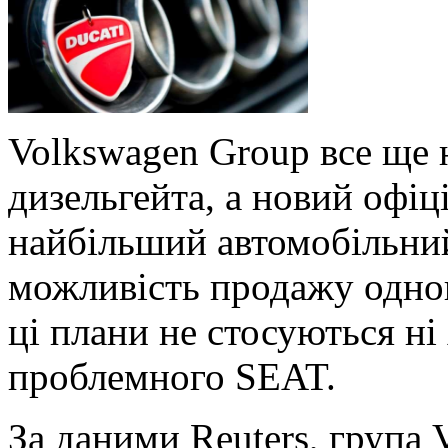
Volkswagen Group все ще 
дизельгейта, а новий офіц
найбільший автомобільни
можливість продажу одного
ці плани не стосуються ні 
проблемного SEAT.
За даними Reuters, група